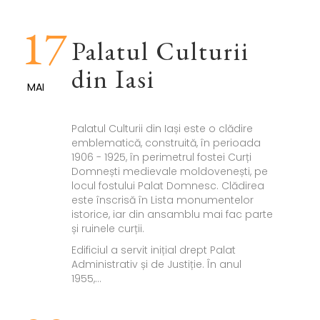
17
Palatul Culturii
din Iasi
MAI
Palatul Culturii din Iași este o clădire
emblematică, construită, în perioada
1906 - 1925, în perimetrul fostei Curți
Domnești medievale moldovenești, pe
locul fostului Palat Domnesc. Clădirea
este înscrisă în Lista monumentelor
istorice, iar din ansamblu mai fac parte
și ruinele curții.
Edificiul a servit inițial drept Palat
Administrativ și de Justiție. În anul
1955,...