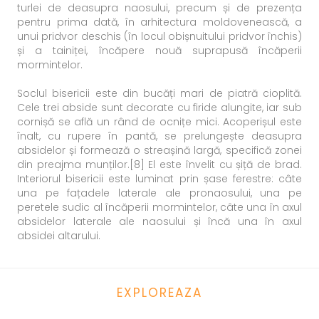
turlei de deasupra naosului, precum și de prezența
pentru prima dată, în arhitectura moldovenească, a
unui pridvor deschis (în locul obișnuitului pridvor închis)
și a tainiței, încăpere nouă suprapusă încăperii
mormintelor.
Soclul bisericii este din bucăți mari de piatră cioplită.
Cele trei abside sunt decorate cu firide alungite, iar sub
cornișă se află un rând de ocnițe mici. Acoperișul este
înalt, cu rupere în pantă, se prelungește deasupra
absidelor și formează o streașină largă, specifică zonei
din preajma munților.[8] El este învelit cu șiță de brad.
Interiorul bisericii este luminat prin șase ferestre: câte
una pe fațadele laterale ale pronaosului, una pe
peretele sudic al încăperii mormintelor, câte una în axul
absidelor laterale ale naosului și încă una în axul
absidei altarului.
EXPLOREAZA