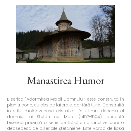
Manastirea Humor
Biserica "Adormirea Maicii Domnului” este construită în
plan triconc, cu abside laterale, dar fără turle. Construită
în stilul moldovenesc cristalizat în ultimul deceniu al
domniei lui Ștefan cel Mare (1457-1504), această
biserică prezintă o serie de trăsături distinctive care o
deosebesc de bisericile ștefaniene. Este vorba de lipsa