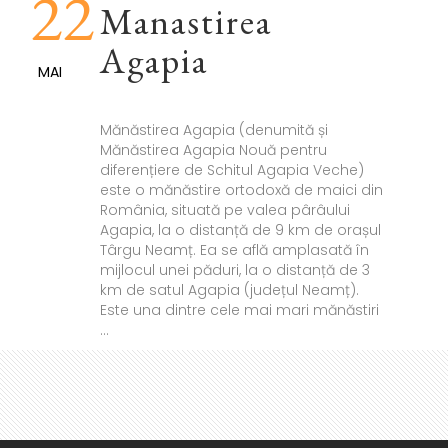
22
Manastirea
Agapia
MAI
Mănăstirea Agapia (denumită și
Mănăstirea Agapia Nouă pentru
diferențiere de Schitul Agapia Veche)
este o mănăstire ortodoxă de maici din
România, situată pe valea pârâului
Agapia, la o distanță de 9 km de orașul
Târgu Neamț. Ea se află amplasată în
mijlocul unei păduri, la o distanță de 3
km de satul Agapia (județul Neamț).
Este una dintre cele mai mari mănăstiri
...