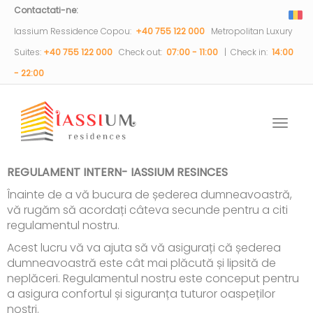
Contactati-ne:
Iassium Ressidence Copou:
+40 755 122 000
Metropolitan Luxury
Suites:
+40 755 122 000
Check out:
07:00 - 11:00
| Check in:
14:00
- 22:00
Toggle
naviga
REGULAMENT INTERN- IASSIUM RESINCES
Înainte de a vă bucura de șederea dumneavoastră,
vă rugăm să acordați câteva secunde pentru a citi
regulamentul nostru.
Acest lucru vă va ajuta să vă asigurați că șederea
dumneavoastră este cât mai plăcută și lipsită de
neplăceri. Regulamentul nostru este conceput pentru
a asigura confortul și siguranța tuturor oaspeților
noștri.