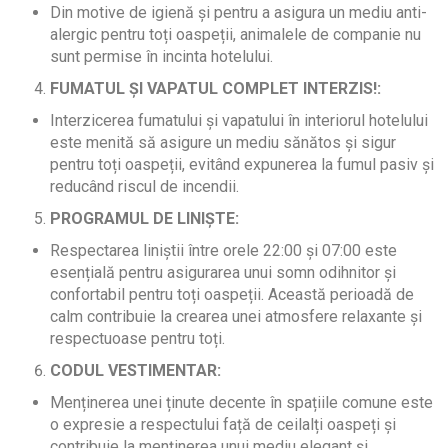
Din motive de igienă și pentru a asigura un mediu anti-
alergic pentru toți oaspeții, animalele de companie nu
sunt permise în incinta hotelului.
FUMATUL ȘI VAPATUL COMPLET INTERZIS!:
Interzicerea fumatului și vapatului în interiorul hotelului
este menită să asigure un mediu sănătos și sigur
pentru toți oaspeții, evitând expunerea la fumul pasiv și
reducând riscul de incendii.
PROGRAMUL DE LINIȘTE:
Respectarea liniștii între orele 22:00 și 07:00 este
esențială pentru asigurarea unui somn odihnitor și
confortabil pentru toți oaspeții. Această perioadă de
calm contribuie la crearea unei atmosfere relaxante și
respectuoase pentru toți.
CODUL VESTIMENTAR:
Menținerea unei ținute decente în spațiile comune este
o expresie a respectului față de ceilalți oaspeți și
contribuie la menținerea unui mediu elegant și