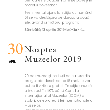
prin care ne aducem aminte poveştile
marelui povestitor.
Evenimentul ajuns la ediţia cu numărul
51 se va desfăşura pe durata a două
zile, având următorul program:
Sâmbătă, 13 aprilie 2019<br><br> <...
30
Noaptea
Muzeelor 2019
APR.
20 de muzee și instituții de cultură din
oraș, toate deschise pe 18 mai, se vor
putea fi vizitate gratuit. Tradiția anuală
a început în 1977, când Consiliul
Internațional al Muzeelor (ICOM) a
stabilit celebrarea Zilei Internaționale a
Muzeelor.