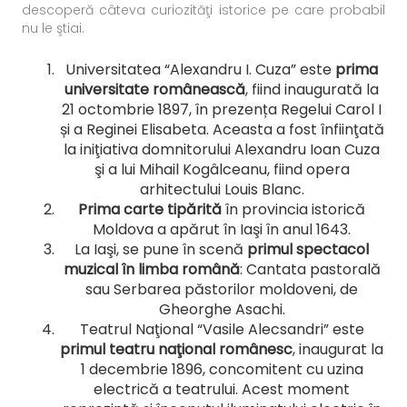
descoperă câteva curiozităţi istorice pe care probabil
nu le ştiai.
Universitatea “Alexandru I. Cuza” este
prima
universitate românească
, fiind inaugurată la
21 octombrie 1897, în prezența Regelui Carol I
și a Reginei Elisabeta. Aceasta a fost înfiinţată
la iniţiativa domnitorului Alexandru Ioan Cuza
şi a lui Mihail Kogâlceanu, fiind opera
arhitectului Louis Blanc.
Prima carte tipărită
în provincia istorică
Moldova a apărut în Iaşi în anul 1643.
La Iaşi, se pune în scenă
primul spectacol
muzical în limba română
: Cantata pastorală
sau Serbarea păstorilor moldoveni, de
Gheorghe Asachi.
Teatrul Naţional “Vasile Alecsandri” este
primul teatru naţional românesc
, inaugurat la
1 decembrie 1896, concomitent cu uzina
electrică a teatrului. Acest moment