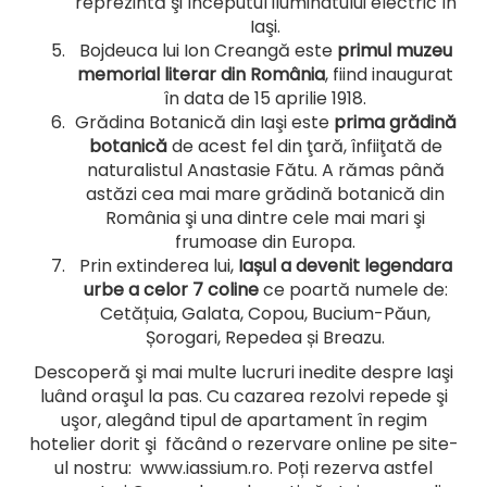
reprezintă şi începutul iluminatului electric în
Iaşi.
Bojdeuca lui Ion Creangă
este
primul muzeu
memorial literar din România
, fiind inaugurat
în data de 15 aprilie 1918.
Grădina Botanică din Iaşi este
prima grădină
botanică
de acest fel din ţară, înfiiţată de
naturalistul Anastasie Fătu. A rămas până
astăzi cea mai mare grădină botanică din
România şi una dintre cele mai mari şi
frumoase din Europa.
Prin extinderea lui,
Iașul a devenit legendara
urbe a celor 7 coline
ce poartă numele de:
Cetățuia, Galata, Copou, Bucium-Păun,
Șorogari, Repedea și Breazu.
Descoperă şi mai multe lucruri inedite despre Iaşi
luând oraşul la pas. Cu cazarea rezolvi repede şi
uşor, alegând tipul de apartament în regim
hotelier dorit şi făcând o rezervare online pe site-
ul nostru:
www.iassium.ro
. Poți rezerva astfel