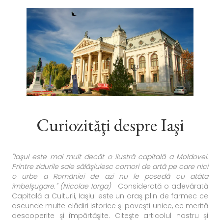
Curiozităţi despre Iaşi
"Iaşul este mai mult decât o ilustră capitală a Moldovei.
Printre zidurile sale sălăşluiesc comori de artă pe care nici
o urbe a României de azi nu le posedă cu atâta
îmbelşugare." (Nicolae Iorga)
Considerată o adevărată
Capitală a Culturii, Iaşiul este un oraş plin de farmec ce
ascunde multe clădiri istorice şi poveşti unice, ce merită
descoperite şi împărtăşite. Citeşte articolul nostru şi