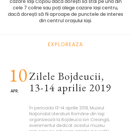
cazare Iași Copou
daca dorești să stai pe una din
cele 7 coline sau poți alege
cazare Iași centru
,
dacă dorești să fii aproape de punctele de interes
din centrul orașului Iași.
EXPLOREAZA
10
Zilele Bojdeucii,
13-14 aprilie 2019
APR.
În perioada 13-14 aprilie 2019, Muzeul
Naţionalal Literaturii Române din Iaşi
organizează la Bojdeuca Ion Creangă,
evenimentul dedicat acestui muzeu