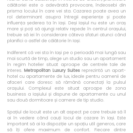
călătoriei este o adevărată provocare, îndeosebi din
prisma locului în care vei sta. Cazarea poate avea un
rol determinant asupra întregii experiențe și poate
influența șederea ta în Iași. Deși Iașiul nu este un oraș
mare și poți să ajungi relativ repede în centrul orașului,
trebuie să iei în considerare câteva sfaturi atunci când
planifici o astfel de călătorie în Iași:
Indiferent că vei sta în Iași pe o perioadă mai lungă sau
mai scurtă de timp, alege un studio sau un apartament
în regim hotelier situat aproape de centrele tale de
interes.
Metropolitan Luxury Suites
reprezintă un apart-
hotel cu apartamente de lux, ideale pentru oamenii de
afaceri care doresc să rămână conectați la pulsul
orașului. Complexul este situat aproape de zona
business a Iașiului și dispune de apartamente cu unul
sau două dormitoare și camere de tip studio.
Spațiul de locuit este un alt aspect pe care trebuie să îl
ai în vedere când cauți locul de cazare în Iași. Este
important să ai la dispoziție un spațiu util generos, care
să îți ofere maximum de confort. Fiecare dintre