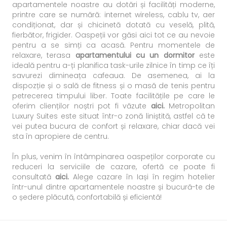
apartamentele noastre au dotări și facilități moderne,
printre care se numără: internet wireless, cablu tv, aer
condiționat, dar și chicinetă dotată cu veselă, plită,
fierbător, frigider. Oaspeții vor găsi aici tot ce au nevoie
pentru a se simți ca acasă. Pentru momentele de
relaxare, terasa
apartamentului cu un dormitor
este
ideală pentru a-ți planifica task-urile zilnice în timp ce îți
savurezi dimineața cafeaua. De asemenea, ai la
dispozție și o sală de fitness și o masă de tenis pentru
petrecerea timpului liber. Toate facilitățile pe care le
oferim clienților noștri pot fi văzute
aici
.
Metropolitan
Luxury Suites este situat într-o zonă liniștită, astfel că te
vei putea bucura de confort și relaxare, chiar dacă vei
sta în apropiere de centru.
În plus, venim în întâmpinarea oaspeților corporate cu
reduceri la serviciile de cazare, ofertă ce poate fi
consultată
aici
.
Alege cazare în Iași în regim hotelier
într-unul dintre apartamentele noastre și bucură-te de
o ședere plăcută, confortabilă și eficientă!